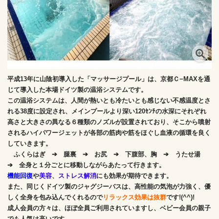
平成13年に山陰初導入した「マッサージプール」は、京都Ｃ−MAXを通
じて導入した本場ドイツ製の温浴システムです。
この温浴システムは、人間が熱いとも冷たいとも感じない不感温度とさ
れる38度に設定され、メインプールより深い120ｾﾝﾁの水深にそれぞれ
高さと大きさの異なる６種類のノズルが設置されており、そこから噴射
されるハイパワージェットが各部の筋肉や筋をほぐし血液の循環を良く
していきます。
ふくらはぎ ➔ 腿裏 ➔ お尻 ➔ 下腹部、胸 ➔ うたせ湯
➔ 全身と１分ごとに移動しながらあたって行きます。
機能回復
や
美容
、
ストレス解消
にも効果が期待できます。
また、同じくドイツ製のジャグジーバスは、高性能の気泡が力強く、優
しく全身を包み込んでくれるので
リラックス効果は抜群
です!(^^)!
成人会員の方々は、ほぼ全員ご利用されていますし、ベビー会員の親子
でも人気は高いです。