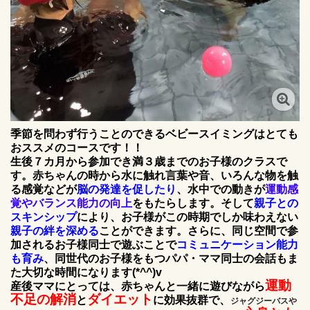
季節を問わず行うことのできるベビースイミングはとても
おススメのコースです！！
生後７カ月から参加でき満３歳までのお子様のクラスで
す。赤ちゃんの時から水に触れ言葉や音、いろんな物を触
る感覚などが
脳の発達を促したり
、水中での動きが
運動感
覚やバランス能力の向上
をもたらします。そして
親子との
スキンシップ
により、お子様がこの時期でしか味わえない
親子の絆を深める
ことができます。さらに、同じ空間で参
加されるお子様同士で遊ぶことで
コミュニケーション能力
も育み
、同世代のお子様をもつパパ・ママ同士の会話もま
た大切な時間になります(*^^)v
運動
産後ママにとっては、赤ちゃんと一緒に遊びながら
不足の解消
ダイエット
と
に効果抜群で、
ジャグジーバスや