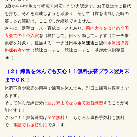
3歳から中学生まで幅広く対応した泳力認定で、お子様は常に目標
を持ち、それを達成しようと頑張り、そして目標を達成した時の
嬉しさと笑顔は、ここでしか経験できません。
さらに、選手コース・育成コースもあり、
県内大会をはじめ全国
大会での上位入賞
を目標にして、日々活動しています（コーチ推
薦者を対象）。担当するコーチは
日本水泳連盟公認の
水泳指導資
格保有者
です
（競泳コーチ３、競泳コーチ１、基礎水泳指導員
etc.）
（２）練習を休んでも安心！！無料振替プラス翌月末
までＯＫ！
体調不良や家庭の用事で練習を休んでも、別日に練習を振替えで
きます。
そして休んだ練習分は
翌月末までなら全て振替練習
することが可
能です！！
さらに！！振替練習は
全て無料
！！もちろん事務手数料も無料
で、
電話でも振替対応
できます。