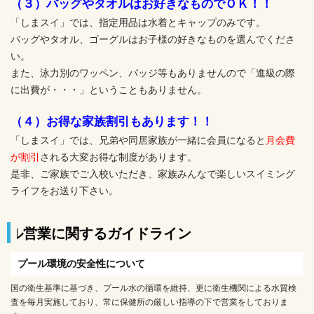
（３）バッグやタオルはお好きなものでＯＫ！！
「しまスイ」では、指定用品は水着とキャップのみです。
バッグやタオル、ゴーグルはお子様の好きなものを選んでくださ
い。
また、泳力別のワッペン、バッジ等もありませんので「進級の際
に出費が・・・」ということもありません。
（４）お得な家族割引もあります！！
「しまスイ」では、兄弟や同居家族が一緒に会員になると
月会費
が割引
される大変お得な制度があります。
是非、ご家族でご入校いただき、家族みんなで楽しいスイミング
ライフをお送り下さい。
ガイドライン
プール環境の安全性について
国の衛生基準に基づき、プール水の循環を維持、更に衛生機関による水質検
査を毎月実施しており、常に保健所の厳しい指導の下で営業をしておりま