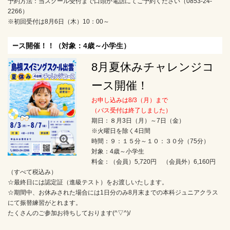
予約方法：当スクール受付まで口頭か電話にてご予約ください（0853-24-
2266）
※初回受付は8月6日（木）10：00～
4歳～小学生）
8月夏休みチャレンジコ
ース開催！
お申し込みは8/3（月）まで
（バス受付は終了しました）
期日：８月3日（月）～7日（金）
※火曜日を除く4日間
時間：９：１５分～１０：３０分（75分）
対象：4歳～小学生
料金：（会員）5,720円 （会員外）6,160円
（すべて税込み）
☆最終日には認定証（進級テスト）をお渡しいたします。
☆期間中、お休みされた場合には1日分のみ8月末までの本科ジュニアクラス
にて振替練習がとれます。
たくさんのご参加お待ちしております(^▽^)/