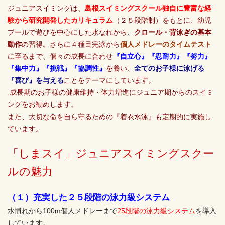
ジュニアスイミングは、
島根スイミングスクール独自に豊富な経
験から研究開発したカリキュラム
（２５段階制）をもとに、幼児
プールで遊びを中心にした水なれから
、
クロール・背泳ぎの基本
動作
の習得。さらに４種目完泳から
個人メドレーのタイムテスト
に至るまで、個々の成長に合わせ
『自立心』『忍耐力』『努力』
『集中力』『挑戦』『協調性』
を養い、
全てのお子様に泳げる
『喜び』を与える
ことをテーマにしています。
成長期のお子様の健康維持・体力増進にジュニア期
からのスイミ
ングをお勧めします。
また、大切な命を自ら守るための『着衣水泳』も定期的に実施し
ています。
「しまスイ」ジュニアスイミングスクー
ルの魅力
（１）充実した２５段階の泳力級システム
水慣れから100m個人メドレーまで
25段階の泳力級システム
を導入
しています。