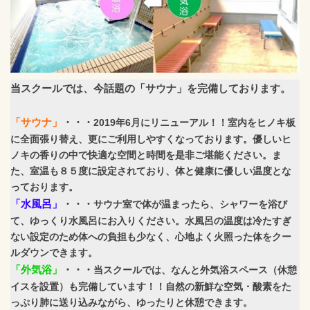
当スクールでは、今話題の「サウナ」を完備しております。
「サウナ」
・・・
2019年6月にリニューアル！！室内を
ヒノキ板
に全面張り替え、更にご利用しやすくなっております。優しいヒ
ノキの香りの中で快適な
空間と時間を是非ご堪能ください。ま
た、室温も８５度に設定されており、体と健康に優しい温度とな
っております。
「水風呂」
・・・
サウナ室で体が温まったら、シャワーを浴び
て、ゆっくり水風呂にお入りください。水風呂の温度は冷たすぎ
ない設定のため体への負担も少なく、心地よく火照った体をクー
ルダウンできます。
「外気浴」
・・・
当スクールでは、なんと外気浴スペース（休憩
イスを設置）も完備しています！！自然の新鮮な空気・酸素をた
っぷり肺に送り込みながら、ゆったりと休憩できます。