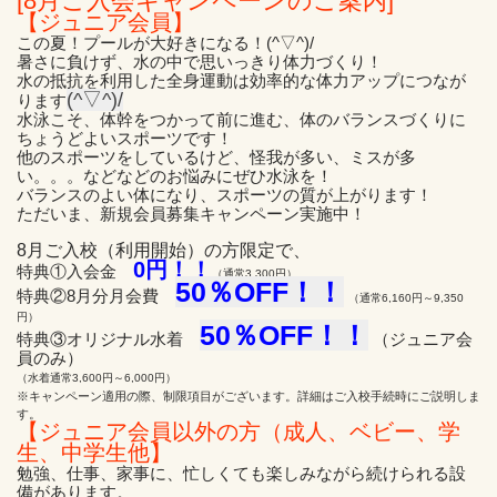
[8月
ご入会キャンペーンのご案内]
【ジュニア会員】
この夏！プールが大好きになる！(^▽^)/
暑さに負けず、水の中で思いっきり体力づくり！
水の抵抗を利用した全身
運動は効率的な体力アップにつなが
(^▽^)/
ります
水泳こそ、体幹をつかって前に進む、体のバランスづくりに
ちょうどよいスポーツです！
他のスポーツをしているけど、怪我が多い、ミスが多
い。。。などなどのお悩みにぜひ水泳を！
バランスのよい体になり、スポーツの質が上がります！
ただいま、新規会員募集キャンペーン実施中！
8月ご入校（利用開始）の方限定で、
0円！！
特典①入会金
（通常3,300円）
5
0％OFF！！
特典②8月分月会費
（通常6,160円～9,350
円）
5
0％OFF！！
特典③オリジナル水着
（ジュニア会
員のみ）
（水着通常3,600円～6,000円）
※キャンペーン適用の際、制限項目がございます。詳細はご入校手続時にご説明しま
す。
【ジュニア会員以外の方（成人、ベビー、学
生、中学生他
】
勉強、仕事、家事に、忙しくても楽しみながら続けられる設
備があります。