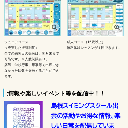
ジュニアコース
成人コース（16歳以上）
＜充実した振替制度＞
無料体験レッスンが１回できます。
全ての練習日の振替は、翌月末まで
可能です。※人数制限有り。
病気、学校行事、用事等で出席でき
なかった回数を振替することができ
ます。
いイベント等を配信中！！
島根スイミングスクール出
雲の活動やお得な情報、楽
しい日常を配信していま