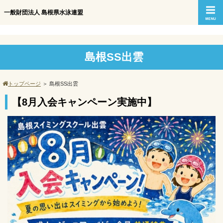
一般財団法人 島根県水泳連盟
島根SS出雲
トップページ
＞
島根SS出雲
【8月入会キャンペーン実施中】