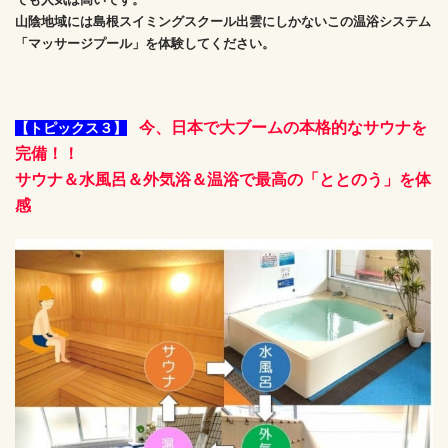
山陰地域には島根スイミングスクール出雲にしかないこの温浴システム
「マッサージプール」を体験してください。
今、日本で大ブームの本格的なサウナを
【トピックス３】
完備！！
サウナ＆水風呂＆外気浴＆温浴で
最高の「ととのう」を体
感