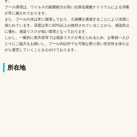
す。
プール環境は、ウイルスの殺菌能力が高い次亜塩素酸ナトリウムによる消毒
が常に施されております。
また、プールの水は常に循環しており、ろ過機を通過することにより清潔に
保たれています。湿度は常に60%以上が維持されていることから、感染防止
に優れ、感染リスクが低い環境となっております。
しかし、一般的に更衣室等では感染リスクが考えられるため、お客様一人ひ
とりにご協力をお願いし、プール内以外でも可能な限り高い安全性を保ちな
がら運営していくことを心がけております。
所在地