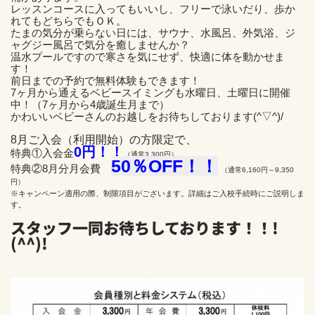
レッスンコースに入ってもいいし、フリーで泳いだり、歩か
れてもどちらでもＯＫ。
たまの気分が乗らない日には、サウナ、水風呂、外気浴、ジ
ャグジー風呂で気分を癒しませんか？
温水プールですので寒さを気にせず、快適に体を動かせま
す！
前日までの予約で無料体験もできます！
7ヶ月から通えるベビースイミングも水曜日、土曜日に開催
中！（7ヶ月から4歳誕生月まで）
かわいいベビーさんのお越しをお待ちしております(^▽^)/
8月ご入会（利用開始）の方限定で、
0円！！
特典①入会金
（通常3,300円）
5
0％OFF！！
特典②8月分月会費
（通常6,160円～9,350
円）
※キャンペーン適用の際、制限項目がございます。詳細はご入校手続時にご説明しま
す。
スタッフ一同お待ちしております！！!
(^^)!